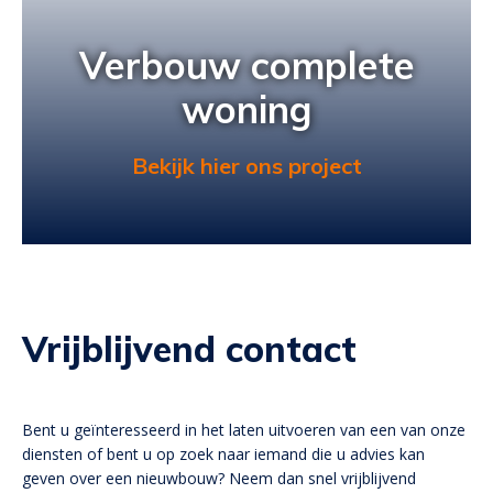
Verbouw complete
Verbouw complete
woning
woning
Bekijk hier ons project
Bekijk hier ons project
Vrijblijvend contact
Bent u geïnteresseerd in het laten uitvoeren van een van onze
diensten of bent u op zoek naar iemand die u advies kan
geven over een nieuwbouw? Neem dan snel vrijblijvend